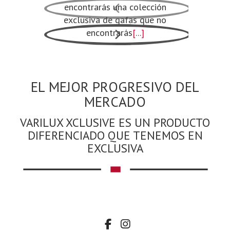
encontrarás una colección
Anterior
servicio
exclusiva de gafas que no
a la 
encontrarás
[...]
Siguiente
VARILUX XCLUSIVE ES UN PRODUCTO
DIFERENCIADO QUE TENEMOS EN
EXCLUSIVA