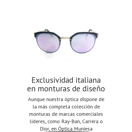
Exclusividad italiana
Ópt
en monturas de diseño
Aunque nuestra óptica dispone de
Varilu
la más completa colección de
Essilor,
monturas de marcas comerciales
en le
líderes, como Ray-Ban, Carrera o
mundia
Dior, en Óptica Muniesa
óptica