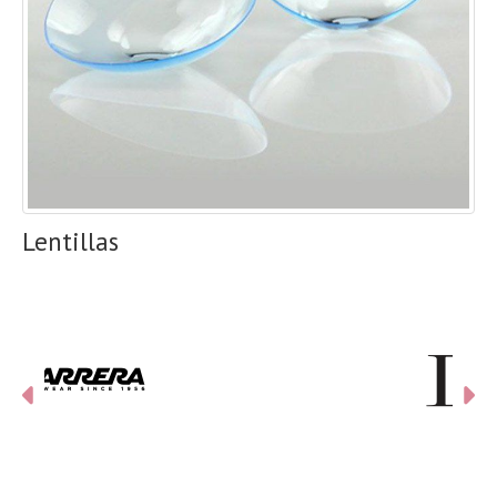
Lentillas
Anterior
Si